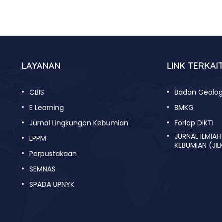
LAYANAN
LINK TERKAI
CBIS
Badan Geolog
E Learning
BMKG
Jurnal Lingkungan Kebumian
Forlap DIKTI
JURNAL ILMIA
LPPM
KEBUMIAN (JIL
Perpustakaan
SEMNAS
SPADA UPNYK