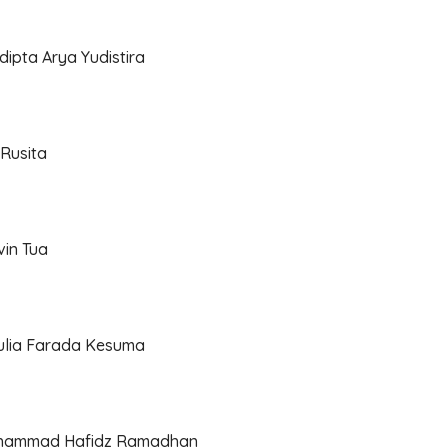
ipta Arya Yudistira
Rusita
in Tua
ulia Farada Kesuma
uhammad Hafidz Ramadhan