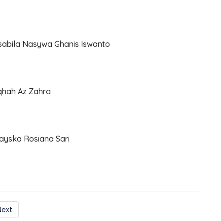
sabila Nasywa Ghanis Iswanto
qhah Az Zahra
ayska Rosiana Sari
Next