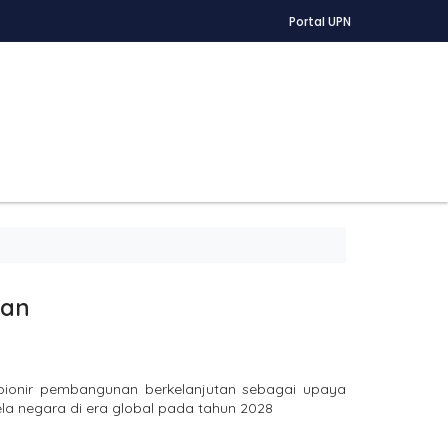
Portal UPN
gan
pionir pembangunan berkelanjutan sebagai upaya
ela negara di era global pada tahun 2028