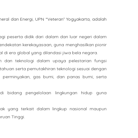
ineral dan Energi, UPN “Veteran” Yogyakarta, adalah
i peserta didik dari dalam dan luar negeri dalam
pendekatan kerekayasaan, guna menghasilkan pionir
di era global yang dilandasi jiwa bela negara.
an dan teknologi dalam upaya pelestarian fungsi
ahuan serta pemutakhiran teknologi sesuai dengan
g perminyakan, gas bumi, dan panas bumi; serta
 di bidang pengelolaan lingkungan hidup guna
k yang terkait dalam lingkup nasional maupun
ruan Tinggi.