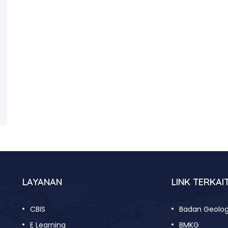
LAYANAN
LINK TERKAI
CBIS
Badan Geolog
E Learning
BMKG