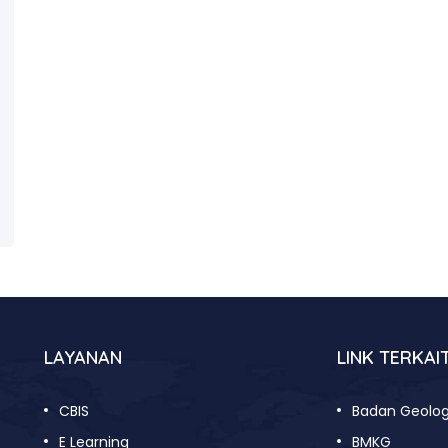
LAYANAN
LINK TERKAI
CBIS
Badan Geolog
E Learning
BMKG