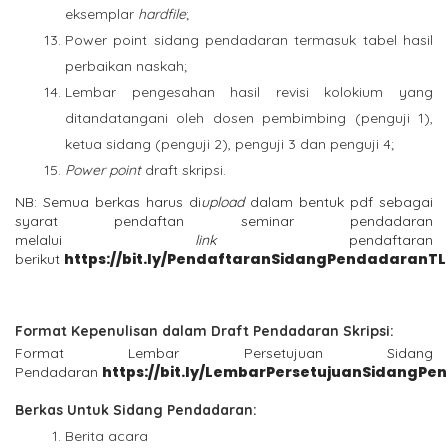
eksemplar
hardfile
;
Power point sidang pendadaran termasuk tabel hasil
perbaikan naskah;
Lembar pengesahan hasil revisi kolokium yang
ditandatangani oleh dosen pembimbing (penguji 1),
ketua sidang (penguji 2), penguji 3 dan penguji 4;
Power point
draft skripsi.
NB: Semua berkas harus di
upload
dalam bentuk pdf sebagai
syarat pendaftan seminar pendadaran
melalui
link
pendaftaran
https://bit.ly/PendaftaranSidangPendadaranTL
berikut
Format Kepenulisan dalam Draft Pendadaran Skripsi:
Format Lembar Persetujuan Sidang
https://bit.ly/LembarPersetujuanSidangP
Pendadaran
Berkas Untuk Sidang Pendadaran:
Berita acara