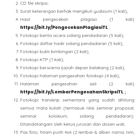
CD file skripsi;
Surat keterangan berhak mengikuti yudisium (1 kali);
Hasil pengecekan plagiasi (1 kali)
https://bit.ly/PengecekanPlagiasiTL
;
Fotokopi berita acara sidang pendadaran (5 kali);
Fotokopi daftar hadir sidang pendadaran (5 kali);
Fotokopi bukti bimbingan (2 kali);
Fotokopi KTP (1 kali);
Fotokopi berwarna Ijazah depan belakang (2 kali);
Fotokopi halaman pengesahan fotokopi (4 kali);
Halaman pengesahan asli (2 kali)
https://bit.ly/LembarPengesahanSkripsiTL
;
Fotokopi transkrip sementara yang sudah dihitung
semua mata kuliah (termasuk nilai seminar proposal,
seminar kolokium, sidang pendadaran).
Ditandatangani oleh ketua jurusan dan dosen wali;
Pas foto, hitam putih 4x6 (2 lembar & diberi nama, nim,