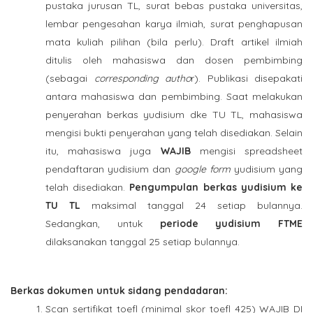
pustaka jurusan TL, surat bebas pustaka universitas,
lembar pengesahan karya ilmiah, surat penghapusan
mata kuliah pilihan (bila perlu). Draft artikel ilmiah
ditulis oleh mahasiswa dan dosen pembimbing
(sebagai
corresponding autho
r). Publikasi disepakati
antara mahasiswa dan pembimbing. Saat melakukan
penyerahan berkas yudisium dke TU TL, mahasiswa
mengisi bukti penyerahan yang telah disediakan. Selain
itu, mahasiswa juga
WAJIB
mengisi spreadsheet
pendaftaran yudisium dan
google form
yudisium yang
telah disediakan.
Pengumpulan berkas yudisium ke
TU TL
maksimal tanggal 24 setiap bulannya.
Sedangkan, untuk
periode yudisium FTME
dilaksanakan tanggal 25 setiap bulannya.
Berkas dokumen untuk sidang pendadaran:
Scan sertifikat toefl (minimal skor toefl 425) WAJIB DI