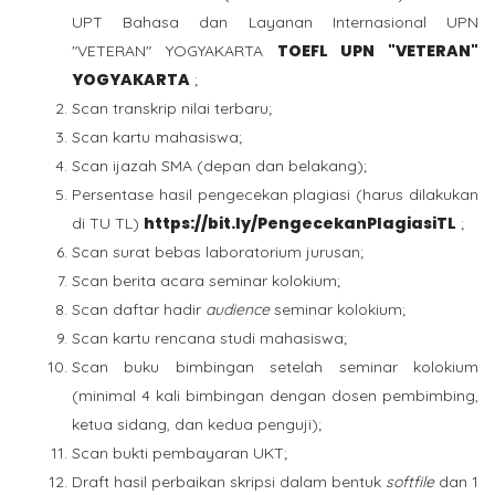
UPT Bahasa dan Layanan Internasional UPN
TOEFL UPN "VETERAN"
"VETERAN" YOGYAKARTA
YOGYAKARTA
;
Scan transkrip nilai terbaru;
Scan kartu mahasiswa;
Scan ijazah SMA (depan dan belakang);
Persentase hasil pengecekan plagiasi (harus dilakukan
https://bit.ly/PengecekanPlagiasiTL
di TU TL)
;
Scan surat bebas laboratorium jurusan;
Scan berita acara seminar kolokium;
Scan daftar hadir
audience
seminar kolokium;
Scan kartu rencana studi mahasiswa;
Scan buku bimbingan setelah seminar kolokium
(minimal 4 kali bimbingan dengan dosen pembimbing,
ketua sidang, dan kedua penguji);
Scan bukti pembayaran UKT;
Draft hasil perbaikan skripsi dalam bentuk
softfile
dan 1