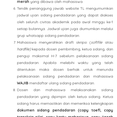
merah
yang dibawa oleh mahasiswa.
Tendik penanggung jawab website TL mengumumkan
jadwal ujian sidang pendadaran yang dapat diakses
oleh seluruh civitas akademik pada awal minggu ke-1
setiap bulannya. Jadwal ujian juga diumumkan melalui
grup whatsapp sidang pendadaran.
Mahasiswa menyerahkan draft skripsi (
softfile
atau
hardfile)
kepada dosen pembimbing, ketua sidang, dan
penguji maksimal H-7 sebelum pelaksanaan sidang
pendadaran. Apabila melebihi waktu yang telah
ditentukan maka dosen berhak untuk menunda
pelaksanaan sidang pendadaran dan mahasiswa
WAJIB
mendaftar ulang sidang pendadaran.
Dosen dan mahasiswa melaksanakan sidang
pendadaran yang dipimpin oleh ketua sidang. Ketua
sidang harus memastikan dan memeriksa kelengkapan
dokumen sidang pendadaran (copy toefl, copy
transkrip nilai, copy kartu mahasiswa, copy ijazah